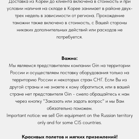
Доставка из Кореи до клиента включена в стоимость и при
условии наличия на складе в Корее занимает в районе двух-
трех недель в зависимости от региона. Прохождение
таможни также включено в стоимость, с Вашей стороны
никаких дополнительных действий или расходов не
потребуется.
Важно:
Мы являемся представителем компании Gin на территории
России и осуществляем поставку оборудования только на
территорию России и некоторых стран СНГ. Если Вы из
другой страны и не знаете к кому обратиться, или в вашей
стране нет представителя Gin - смело обращайтесь к нам
через кнопку "Заказать или задать вопрос" и мы Вам
КАТАЛОГ GIN
КОМПАНИЯ
обязательно поможем.
Important notice: we sell Gin equipment on the Russian territory
Парапланы
О компании
only and for some CIS countries.
Мотопарапланы
Новости и анонсы
Подвесные системы
Контакты
Красивых полетов и мягких приземлений!