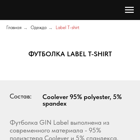
Главная
Одежда
Label T-shirt
→
→
ФУТБОЛКА LABEL T-SHIRT
Состав:
Coolever 95% polyester, 5%
spandex
Футболка GIN Label выполнена из
современного материала - 95%
полиэстера Coolever и 5% спандекса.
Ткань Coolever впитывает пот лучше, чем
хлопок, но высыхает быстрее, чем
стандартный полиэстер. Благодаря 4-
сторонней растяжимости и мягкой
текстуре вы гарантированно останетесь
в комфорте и прохладе.