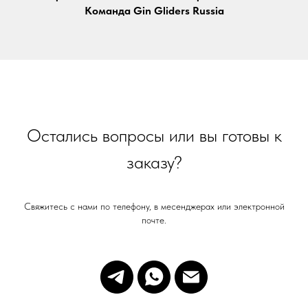
Команда Gin Gliders Russia
Запасные системы
Аксессуары
ФУТБОЛКИ
Одежда
Turnpoint
СВЯЗАТЬСЯ С НАМИ
info@gingliders.ru
Остались вопросы или вы готовы к
заказу?
WHATSAPP
TELEGRAM
Свяжитесь с нами по телефону, в месенджерах или электронной
почте.
СХЕМЫ СТРОПНЫХ СИСТЕМ
ПЕРЕЙТИ
ПОДПИСАТЬСЯ НА НАШ КАНАЛ