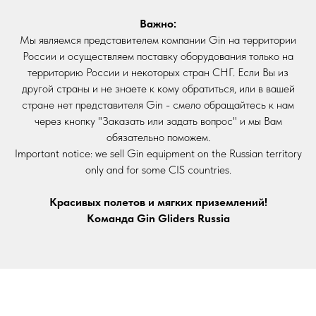
Важно:
Мы являемся представителем компании Gin на территории
России и осуществляем поставку оборудования только на
территорию России и некоторых стран СНГ. Если Вы из
другой страны и не знаете к кому обратиться, или в вашей
стране нет представителя Gin - смело обращайтесь к нам
через кнопку "Заказать или задать вопрос" и мы Вам
обязательно поможем.
Important notice: we sell Gin equipment on the Russian territory
КАТАЛОГ GIN
КОМПАНИЯ
only and for some CIS countries.
Парапланы
О компании
Красивых полетов и мягких приземлений!
Мотопарапланы
Новости и анонсы
Команда Gin Gliders Russia
Подвесные системы
Контакты
Запасные системы
Аксессуары
ФУТБОЛКИ
Одежда
Turnpoint