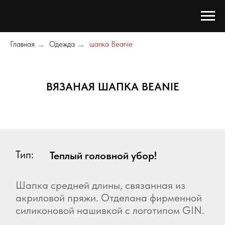
Главная
Одежда
шапка Beanie
→
→
ВЯЗАНАЯ ШАПКА BEANIE
Тип:
Теплый головной убор!
Шапка средней длины, связанная из
акриловой пряжи. Отделана фирменной
силиконовой нашивкой с логотипом GIN.
Размер:
Цвет:
Единый (55-61 см)
Черный
Материал:
Вес: