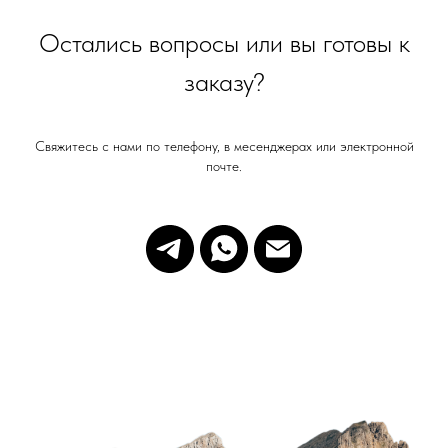
Остались вопросы или вы готовы к
СВЯЗАТЬСЯ С НАМИ
info@gingliders.ru
заказу?
WHATSAPP
Свяжитесь с нами по телефону, в месенджерах или электронной
почте.
TELEGRAM
СХЕМЫ СТРОПНЫХ СИСТЕМ
ПЕРЕЙТИ
ПОДПИСАТЬСЯ НА НАШ КАНАЛ
© 2025 Gingliders.ru